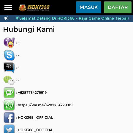
Beranda
MASUK
DAFTAR
🌟Selamat Datang Di HOKI368 - Raja Game Online Terbaik D
Sports
BARU
PROMO
Hubungi Kami
Live Casino
BARU
IDNPoker
: -
BARU
Slots
: -
PROMO
IDNLIVE
: -
BARU
Stream N Spin
: -
Arcade
PROMO
: +6287754279919
Table Games
: https://wa.me/6287754279919
Lottery
BARU
PROMO
: HOKI368_OFFICIAL
IDNRaffle
: HOKI368_OFFICIAL