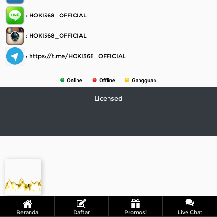
Referral
: HOKI368_OFFICIAL
Promosi
: HOKI368_OFFICIAL
Hubungi Kami
: https://t.me/HOKI368_OFFICIAL
Live Chat
Pengaduan Customer
Licensed
Pilih Bahasa:
MASUK
DAFTAR
&copy; HOKI368 : Raja Game Online Terbaik
Dengan Link Alternatif Super Cepat. Hak Cipta
Dilindungi.
Beranda
Daftar
Promosi
Live Chat